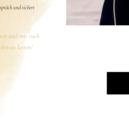
spräch und sichert
nen und mit euch
en zu lassen!