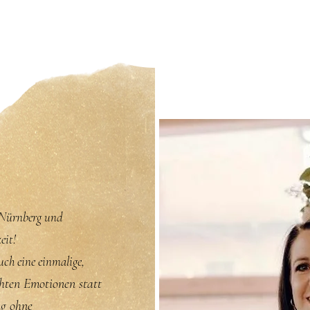
 Nürnberg und
eit!
uch eine einmalige,
hten Emotionen statt
ng
ohne