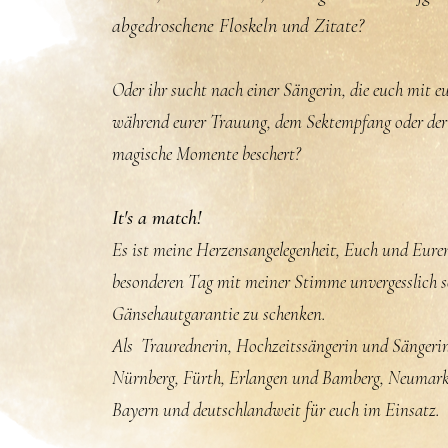
abgedroschene Floskeln und Zitate?
​Oder ihr sucht nach einer Sängerin, die euch mit e
während eurer Trauung, dem Sektempfang oder der
magische Momente beschert?
It's a match!
Es ist meine Herzensangelegenheit, Euch und Eur
besonderen Tag mit meiner Stimme unvergesslich
Gänsehautgarantie zu schenken.
Als Traurednerin, Hochzeitssängerin und Sängerin
Nürnberg, Fürth, Erlangen und Bamberg, Neumarkt
Bayern und deutschlandweit für euch im Einsatz.