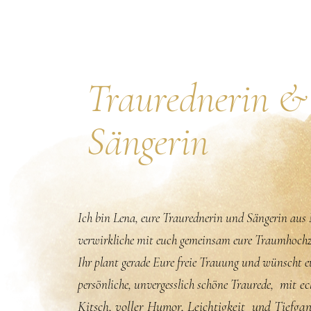
Traurednerin &
Sängerin
I
ch bin Lena, eure Traurednerin und Sängerin aus
verwirkliche mit euch gemeinsam eure Traumhochz
Ihr plant gerade Eure freie Trauung und wünscht e
persönliche, unvergesslich schöne Traurede,
mit ec
Kitsch, voller Humor, Leichtigkeit und
Tiefga